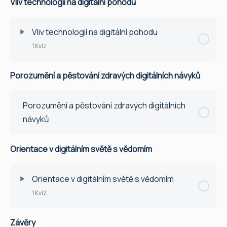
Vliv technologií na digitální pohodu
Vliv technologií na digitální pohodu
1 Kvíz
Porozumění a pěstování zdravých digitálních návyků
Lekce Obsah
Quiz
Porozumění a pěstování zdravých digitálních
návyků
Orientace v digitálním světě s vědomím
Orientace v digitálním světě s vědomím
1 Kvíz
Závěry
Lekce Obsah