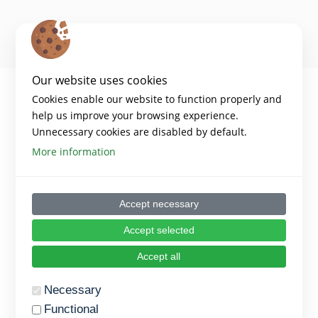
Our website uses cookies
Cookies enable our website to function properly and
help us improve your browsing experience.
Unnecessary cookies are disabled by default.
More information
Accept necessary
Copyright 2024 – Digiwell Platform
Accept selected
Disclaimer:​
Funded by the European Union. Views and opinions expressed are
Accept all
however those of the author(s) only and do not necessarily reflect those
of the European Union or the European Education and Culture
Executive Agency (EACEA). Neither the European Union nor EACEA can
Necessary
be held responsible for them.​
Functional