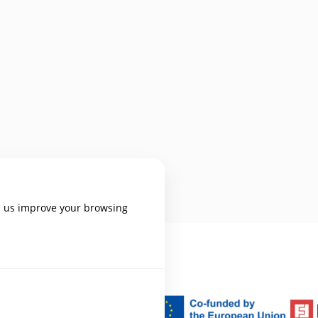
p us improve your browsing
uración de las
es