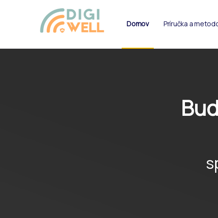
Domov
Príručka a metod
Bud
s