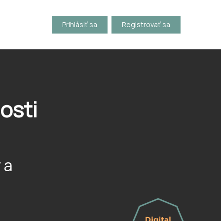
Prihlásiť sa
Registrovať sa
osti
 a