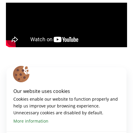
Laden Sie die Lektion herunter, indem Sie auf den
Our website uses cookies
folgenden Link klicken
Cookies enable our website to function properly and
help us improve your browsing experience.
Unnecessary cookies are disabled by default.
Phishing
More information